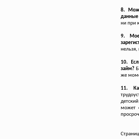
8. Мож
данные
ни при 
9. Мое
зарегис
нельзя,
10. Ес
займ?
Б
же моме
11. Ка
трудоус
детский
может 
просроч
Страниц