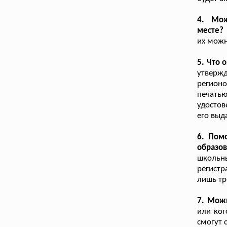
4. Мож
месте?
их можн
5. Что 
утверж
регион
печать
удостов
его выд
6. Пом
образо
школьны
регистр
лишь тр
7. Можн
или ког
смогут 