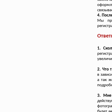
оформл
связыва
4. Посл
Мы при
регистр
Ответ
1. Ско
регистр
увеличи
2. Что 
в завис
а так ж
подробн
3. Мне
действ
фотогра
будет а