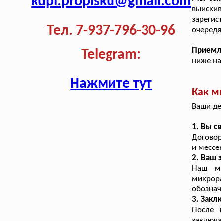
kupi.propisku@gmail.com
выиск
зарегис
Тел. 7-937-796-30-96
очередя
Приемл
Telegram:
ниже на
Нажмите тут
Как м
Ваши де
1. Вы с
Договор
и мессе
2. Ваш
Наш ме
микрора
обознач
3. Зак
После 
заключ