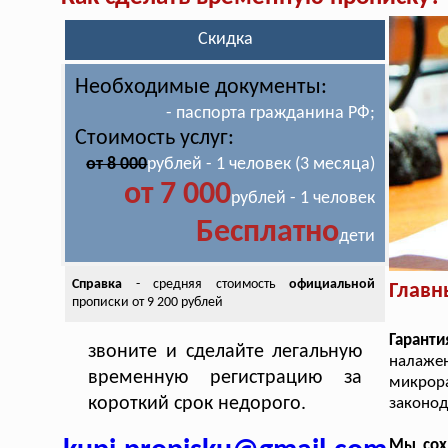
Скидка
Необходимые документы:
- паспорта гражданина РФ;
Стоимость услуг:
от 8 000
рублей - 1 человек (3 месяца)
от 7 000
рублей - 1 человек
Бесплатно
дети
Справка
- средняя стоимость
официальной
Главн
прописки от 9 200 рублей
Гаранти
звоните и сделайте легальную
налаже
временную регистрацию за
микрора
короткий срок недорого.
законод
Мы сох