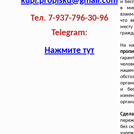
kupi.propisku@gmail.com
и бес
в ми
взаим
Тел. 7-937-796-30-96
что я
месту
Telegram:
гражд
На н
Нажмите тут
проп
гаран
челов
нашем
обсто
орган
и бе
измен
орган
Сдел
переж
без с
учреж