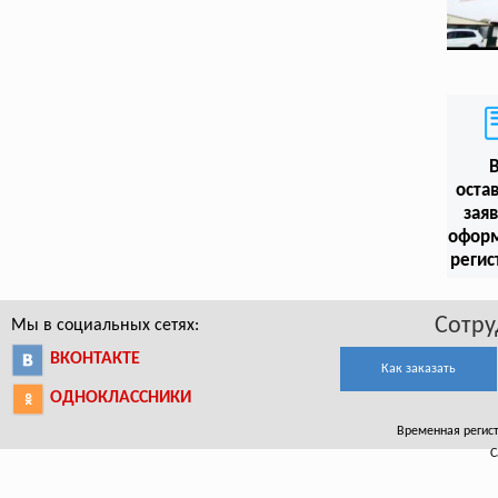
оста
заяв
офор
регис
Сотру
Мы в социальных сетях:
ВКОНТАКТЕ
Как заказать
ОДНОКЛАССНИКИ
Временная регист
С