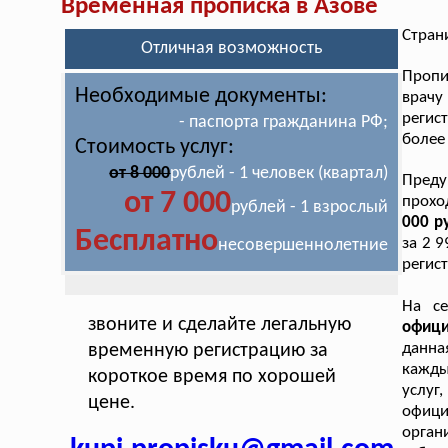
Временная прописка в Азове
Стран
Отличная возможность
Пропи
Необходимые документы:
врачу
регис
- паспорта гражданина РФ;
более
Стоимость услуг:
от 8 000
рублей - 1 человек (квартал)
Пред
от 7 000
прохо
рублей - 1 взрослый
000 р
Бесплатно
за 2 
несовершеннолетние
регис
На се
звоните и сделайте легальную
офиц
данна
временную регистрацию за
кажды
короткое время по хорошей
услуг
цене.
офиц
орган