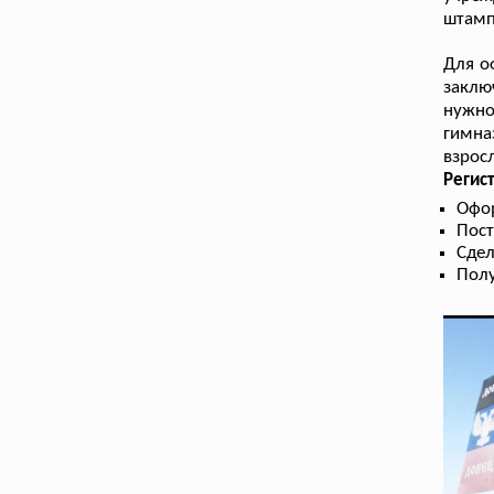
штамп
Для о
заклю
нужно
гимна
взрос
Регис
Офо
Пост
Сдел
Пол